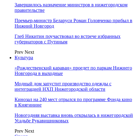
Завершилось назначение министров в нижегородском
правительстве
Премьер-министр Беларуси Роман Головченко прибыл в
Нижний Новгород
Глеб Никитин поучаствовал во встрече избранных
губернаторов с Путиным
Prev
Next
Культура
«Рождественский караван» проедет по паркам Нижнего
Новгорода в выходные
Модный дом запустит производство одежды с
интеграцией НХП Нижегородской области
Кинозал на 240 мест отрылся по программе Фонда кино
в Княгинине
Новогодняя выставка вновь открылась в нижегородской
Усадьбе Рукавишниковых
Prev
Next