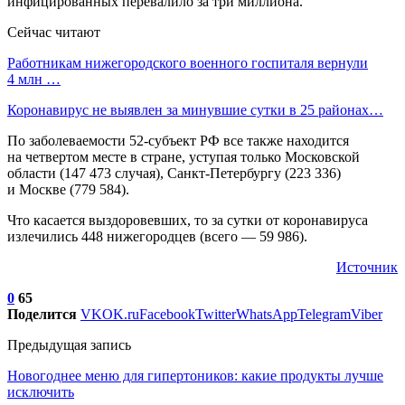
инфицированных перевалило за три миллиона.
Сейчас читают
Работникам нижегородского военного госпиталя вернули
4 млн …
Коронавирус не выявлен за минувшие сутки в 25 районах…
По заболеваемости 52-субъект РФ все также находится
на четвертом месте в стране, уступая только Московской
области (147 473 случая), Санкт-Петербургу (223 336)
и Москве (779 584).
Что касается выздоровевших, то за сутки от коронавируса
излечились 448 нижегородцев (всего — 59 986).
Источник
0
65
Поделится
VK
OK.ru
Facebook
Twitter
WhatsApp
Telegram
Viber
Предыдущая запись
Новогоднее меню для гипертоников: какие продукты лучше
исключить