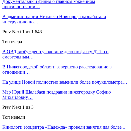
Документальный фильм о главном хоккейном
противостоянии…
В администрации Нижнего Новгорода разработали
инструкцию по…
Prev
Next
1 из 1 648
Топ вчера
В ОВД возбуждено уголовное дело по факту ДТП со
смертельным…
В Нижегородской области завершено расследование в
отношении…
На улице Новой полностью заменили более полукилометра…
Мэр Юрий Шалабаев поздравил нижегородку Софию
Михайловну…
Prev
Next
1 из 3
Топ недели
Кинологи зооцентра «Надежда» провели занятия для более 1