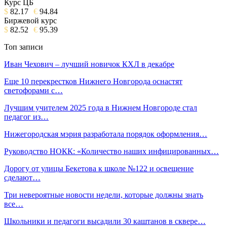
Курс ЦБ
$
82.17
€
94.84
Биржевой курс
$
82.52
€
95.39
Топ записи
Иван Чехович – лучший новичок КХЛ в декабре
Еще 10 перекрестков Нижнего Новгорода оснастят
светофорами с…
Лучшим учителем 2025 года в Нижнем Новгороде стал
педагог из…
Нижегородская мэрия разработала порядок оформления…
Руководство НОКК: «Количество наших инфицированных…
Дорогу от улицы Бекетова к школе №122 и освещение
сделают…
Три невероятные новости недели, которые должны знать
все…
Школьники и педагоги высадили 30 каштанов в сквере…