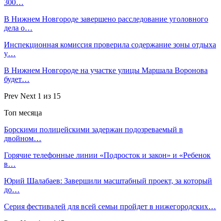
300…
В Нижнем Новгороде завершено расследование уголовного
дела о…
Инспекционная комиссия проверила содержание зоны отдыха
у…
В Нижнем Новгороде на участке улицы Маршала Воронова
будет…
Prev
Next
1 из 15
Топ месяца
Борскими полицейскими задержан подозреваемый в
двойном…
Горячие телефонные линии «Подросток и закон» и «Ребенок
в…
Юрий Шалабаев: Завершили масштабный проект, за который
до…
Серия фестивалей для всей семьи пройдет в нижегородских…