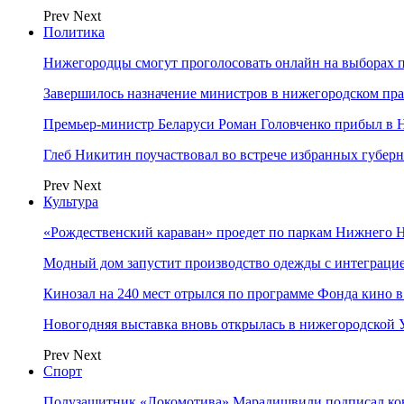
Prev
Next
Политика
Нижегородцы смогут проголосовать онлайн на выборах п
Завершилось назначение министров в нижегородском пра
Премьер-министр Беларуси Роман Головченко прибыл в
Глеб Никитин поучаствовал во встрече избранных губер
Prev
Next
Культура
«Рождественский караван» проедет по паркам Нижнего 
Модный дом запустит производство одежды с интеграц
Кинозал на 240 мест отрылся по программе Фонда кино 
Новогодняя выставка вновь открылась в нижегородской
Prev
Next
Спорт
Полузащитник «Локомотива» Марадишвили подписал ко