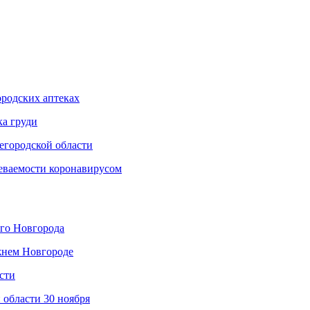
родских аптеках
ка груди
егородской области
еваемости коронавирусом
его Новгорода
жнем Новгороде
сти
 области 30 ноября