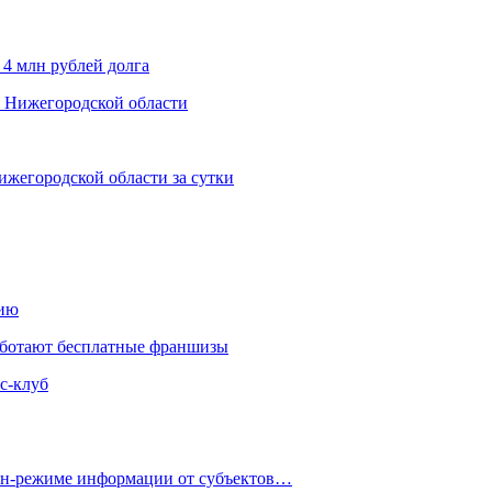
 4 млн рублей долга
х Нижегородской области
ижегородской области за сутки
нию
аботают бесплатные франшизы
с-клуб
айн-режиме информации от субъектов…