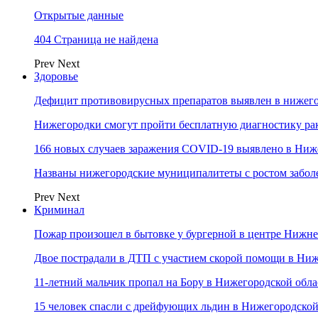
Открытые данные
404 Страница не найдена
Prev
Next
Здоровье
Дефицит противовирусных препаратов выявлен в нижего
Нижегородки смогут пройти бесплатную диагностику ра
166 новых случаев заражения COVID-19 выявлено в Ниж
Названы нижегородские муниципалитеты с ростом забол
Prev
Next
Криминал
Пожар произошел в бытовке у бургерной в центре Нижн
Двое пострадали в ДТП с участием скорой помощи в Ни
11-летний мальчик пропал на Бору в Нижегородской обла
15 человек спасли с дрейфующих льдин в Нижегородской