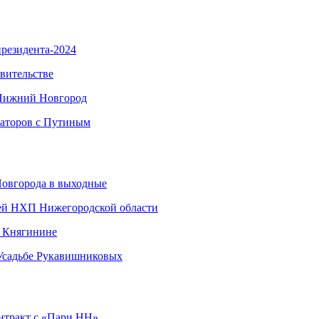
резидента-2024
вительстве
 Нижний Новгород
наторов с Путиным
Новгорода в выходные
ией НХП Нижегородской области
в Княгинине
 Усадьбе Рукавишниковых
нтракт с «Пари НН»