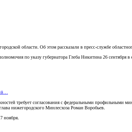
ородской области. Об этом рассказали в пресс-службе областно
олномочия по указу губернатора Глеба Никитина 26 сентября в с
ний…
олжностей требует согласования с федеральными профильными м
 глава нижегородского Минлесхоза Роман Воробьев.
27 ноября.