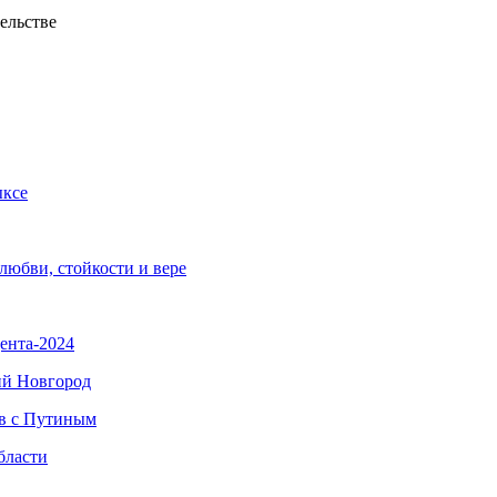
ыксе
любви, стойкости и вере
ента-2024
ий Новгород
ов с Путиным
бласти