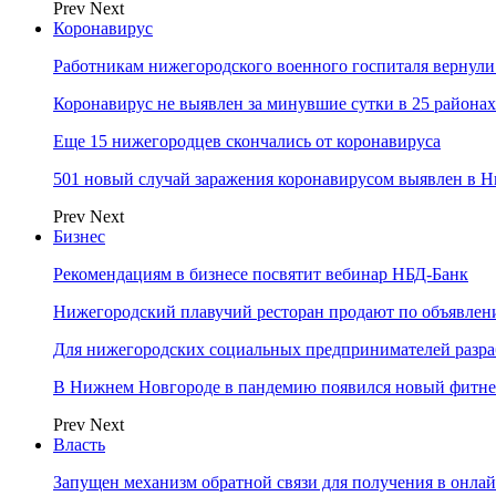
Prev
Next
Коронавирус
Работникам нижегородского военного госпиталя вернули
Коронавирус не выявлен за минувшие сутки в 25 района
Еще 15 нижегородцев скончались от коронавируса
501 новый случай заражения коронавирусом выявлен в Н
Prev
Next
Бизнес
Рекомендациям в бизнесе посвятит вебинар НБД-Банк
Нижегородский плавучий ресторан продают по объявле
Для нижегородских социальных предпринимателей разр
В Нижнем Новгороде в пандемию появился новый фитне
Prev
Next
Власть
Запущен механизм обратной связи для получения в онл