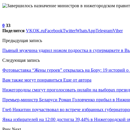
0
33
Поделится
VK
OK.ru
Facebook
Twitter
WhatsApp
Telegram
Viber
Предыдущая запись
Пьяный мужчина ударил ножом подростка в супермаркете в В
Следующая запись
Фотовыставка “Жены героев” открылась на Бору: 19 историй о 
Вам также могут понравиться
Еще от автора
Нижегородцы смогут проголосовать онлайн на выборах презид
Премьер-министр Беларуси Роман Головченко прибыл в Нижн
Глеб Никитин поучаствовал во встрече избранных губернатор
Явка избирателей на 12:00 достигла 39,44% в Нижегородской о
Prev
Next