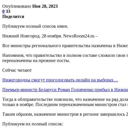
Опубликовано
Ноя 28, 2023
0
33
Поделится
Публикуем полный список имен.
Нижний Новгород. 28 ноября. NewsRoom24.ru –
Все министры регионального правительства назначены в Нижег
Напомним, что правительство в полном составе сложило свои п
переназначены на прежние посты.
Сейчас читают
Нижегородцы смогут проголосовать онлайн на выборах…
Премьер-министр Беларуси Роман Головченко прибыл в Ниж
Тогда в облправительстве пояснили, что назначение на ряд д
только в ноябре. Последним переназначенным министром стал
Таким образом, назначение министров в регионе завершилось 
Публикуем их полный список: