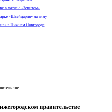
ве в матче с «Зенитом»
парке «Швейцария» на зиму
тив» в Нижнем Новгороде
вительстве
нижегородском правительстве