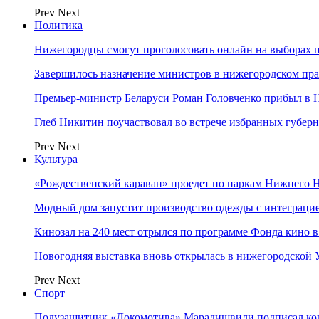
Prev
Next
Политика
Нижегородцы смогут проголосовать онлайн на выборах п
Завершилось назначение министров в нижегородском пра
Премьер-министр Беларуси Роман Головченко прибыл в
Глеб Никитин поучаствовал во встрече избранных губер
Prev
Next
Культура
«Рождественский караван» проедет по паркам Нижнего 
Модный дом запустит производство одежды с интеграц
Кинозал на 240 мест отрылся по программе Фонда кино 
Новогодняя выставка вновь открылась в нижегородской
Prev
Next
Спорт
Полузащитник «Локомотива» Марадишвили подписал ко