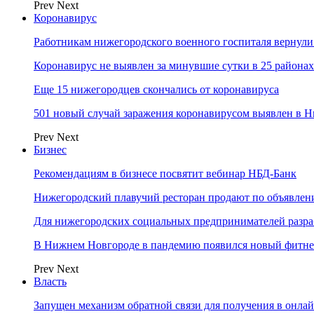
Prev
Next
Коронавирус
Работникам нижегородского военного госпиталя вернули
Коронавирус не выявлен за минувшие сутки в 25 района
Еще 15 нижегородцев скончались от коронавируса
501 новый случай заражения коронавирусом выявлен в Н
Prev
Next
Бизнес
Рекомендациям в бизнесе посвятит вебинар НБД-Банк
Нижегородский плавучий ресторан продают по объявле
Для нижегородских социальных предпринимателей разр
В Нижнем Новгороде в пандемию появился новый фитне
Prev
Next
Власть
Запущен механизм обратной связи для получения в онл