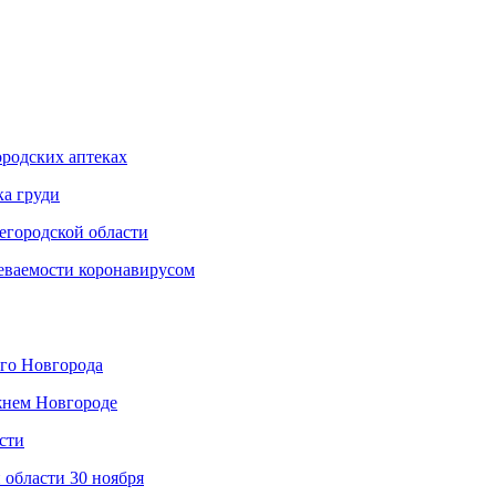
родских аптеках
ка груди
егородской области
еваемости коронавирусом
его Новгорода
жнем Новгороде
сти
 области 30 ноября