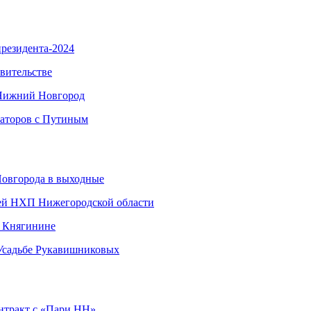
резидента-2024
вительстве
 Нижний Новгород
наторов с Путиным
Новгорода в выходные
ией НХП Нижегородской области
в Княгинине
 Усадьбе Рукавишниковых
нтракт с «Пари НН»