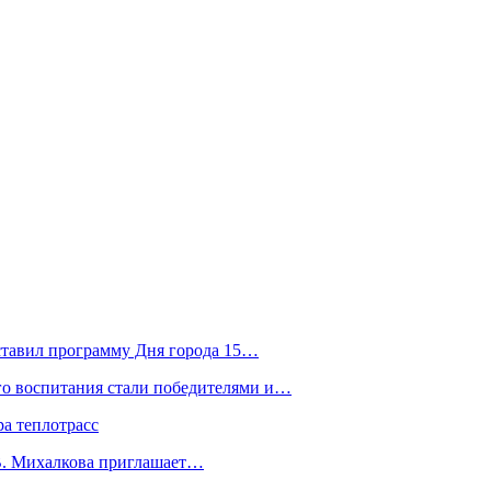
ставил программу Дня города 15…
го воспитания стали победителями и…
а теплотрасс
.В. Михалкова приглашает…