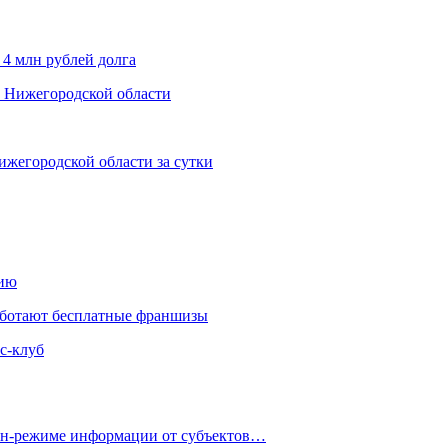
 4 млн рублей долга
х Нижегородской области
ижегородской области за сутки
нию
аботают бесплатные франшизы
с-клуб
айн-режиме информации от субъектов…