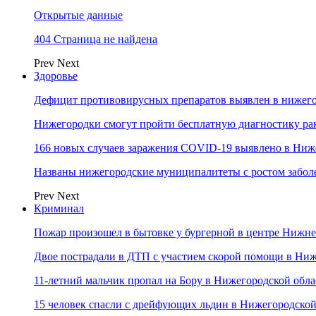
Открытые данные
404 Страница не найдена
Prev
Next
Здоровье
Дефицит противовирусных препаратов выявлен в нижего
Нижегородки смогут пройти бесплатную диагностику ра
166 новых случаев заражения COVID-19 выявлено в Ниж
Названы нижегородские муниципалитеты с ростом забол
Prev
Next
Криминал
Пожар произошел в бытовке у бургерной в центре Нижн
Двое пострадали в ДТП с участием скорой помощи в Ни
11-летний мальчик пропал на Бору в Нижегородской обла
15 человек спасли с дрейфующих льдин в Нижегородской