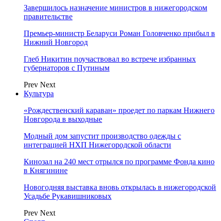
Завершилось назначение министров в нижегородском
правительстве
Премьер-министр Беларуси Роман Головченко прибыл в
Нижний Новгород
Глеб Никитин поучаствовал во встрече избранных
губернаторов с Путиным
Prev
Next
Культура
«Рождественский караван» проедет по паркам Нижнего
Новгорода в выходные
Модный дом запустит производство одежды с
интеграцией НХП Нижегородской области
Кинозал на 240 мест отрылся по программе Фонда кино
в Княгинине
Новогодняя выставка вновь открылась в нижегородской
Усадьбе Рукавишниковых
Prev
Next