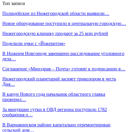
Топ записи
Полицейские из Нижегородской области выявили…
Новое оборудование поступило в центральную городскую…
Нижегородскую клинику продают за 25 млн рублей
Поделили очки с «Йокеритом»
В Нижнем Новгороде завершено расследование уголовного
дела…
Cоглашение «Минздрав – Почта» готовят к подписанию в…
Нижегородский планетарий засияет триколором в честь
Дня…
В канун Нового года начальник областного главка
проверил…
За минувшие сутки в ОВД региона поступило 1782
сообщения о…
В Варнавинском районе капитально отремонтирован
сельский дом…