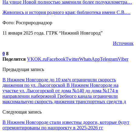
На улице Новой полностью заменили более полукилометра…
Живопись и история родного края: библиотека имени С.В.…
Фото: Росприроднадзор
11 января 2025 года. ГТРК “Нижний Новгород”
Источник
0
8
Поделится
VK
OK.ru
Facebook
Twitter
WhatsApp
Telegram
Viber
Предыдущая запись
В Нижнем Новгороде до 10 км/ч ограничили скорость
движения по ул. Лысогорской В Нижнем Новгороде на
участке ул. Лысогорской от дома №140 до дома №174 в
направлении набережной Гребного канала ограничили
максимальную скорость движения транспортных средств д
Следующая запись
В Нижнем Новгороде стали известны дороги, которые будут
отремонтированы по нацпроекту в 2025-2026 гг