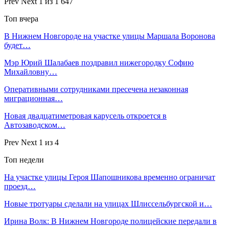
Prev
Next
1 из 1 647
Топ вчера
В Нижнем Новгороде на участке улицы Маршала Воронова
будет…
Мэр Юрий Шалабаев поздравил нижегородку Софию
Михайловну…
Оперативными сотрудниками пресечена незаконная
миграционная…
Новая двадцатиметровая карусель откроется в
Автозаводском…
Prev
Next
1 из 4
Топ недели
На участке улицы Героя Шапошникова временно ограничат
проезд…
Новые тротуары сделали на улицах Шлиссельбургской и…
Ирина Волк: В Нижнем Новгороде полицейские передали в