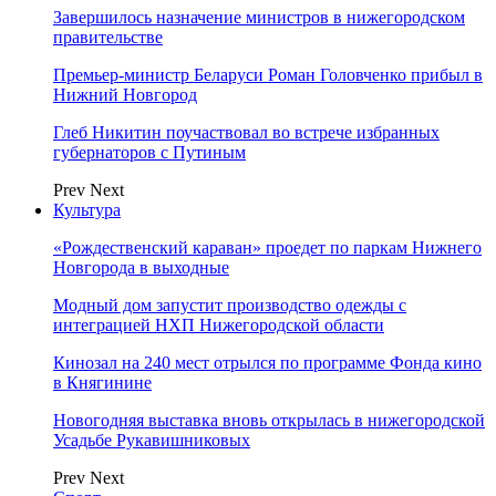
Завершилось назначение министров в нижегородском
правительстве
Премьер-министр Беларуси Роман Головченко прибыл в
Нижний Новгород
Глеб Никитин поучаствовал во встрече избранных
губернаторов с Путиным
Prev
Next
Культура
«Рождественский караван» проедет по паркам Нижнего
Новгорода в выходные
Модный дом запустит производство одежды с
интеграцией НХП Нижегородской области
Кинозал на 240 мест отрылся по программе Фонда кино
в Княгинине
Новогодняя выставка вновь открылась в нижегородской
Усадьбе Рукавишниковых
Prev
Next