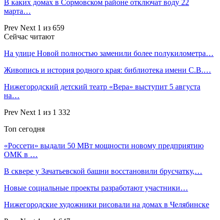
В каких домах в Сормовском районе отключат воду 22
марта…
Prev
Next
1 из 659
Сейчас читают
На улице Новой полностью заменили более полукилометра…
Живопись и история родного края: библиотека имени С.В.…
Нижегородский детский театр «Вера» выступит 5 августа
на…
Prev
Next
1 из 1 332
Топ сегодня
«Россети» выдали 50 МВт мощности новому предприятию
ОМК в …
В сквере у Зачатьевской башни восстановили брусчатку,…
Новые социальные проекты разработают участники…
Нижегородские художники рисовали на домах в Челябинске