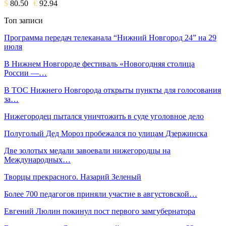
$
80.50
€
92.94
Топ записи
Программа передач телеканала “Нижний Новгород 24” на 29
июля
В Нижнем Новгороде фестиваль «Новогодняя столица
России —…
В ТОС Нижнего Новгорода открыты пункты для голосования
за…
Нижегородец пытался уничтожить в суде уголовное дело
Полуголый Дед Мороз пробежался по улицам Дзержинска
Две золотых медали завоевали нижегородцы на
Международных…
Творцы прекрасного. Назарий Зеленый
Более 700 педагогов приняли участие в августовской…
Евгений Люлин покинул пост первого замгубернатора