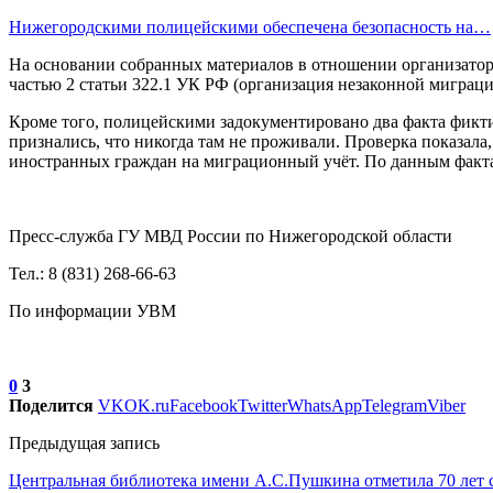
Нижегородскими полицейскими обеспечена безопасность на…
На основании собранных материалов в отношении организатор
частью 2 статьи 322.1 УК РФ (организация незаконной миграци
Кроме того, полицейскими задокументировано два факта фикти
признались, что никогда там не проживали. Проверка показала,
иностранных граждан на миграционный учёт. По данным факта
Пресс-служба ГУ МВД России по Нижегородской области
Тел.: 8 (831) 268-66-63
По информации УВМ
0
3
Поделится
VK
OK.ru
Facebook
Twitter
WhatsApp
Telegram
Viber
Предыдущая запись
Центральная библиотека имени А.С.Пушкина отметила 70 лет 