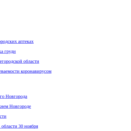
родских аптеках
ка груди
егородской области
еваемости коронавирусом
его Новгорода
жнем Новгороде
сти
 области 30 ноября