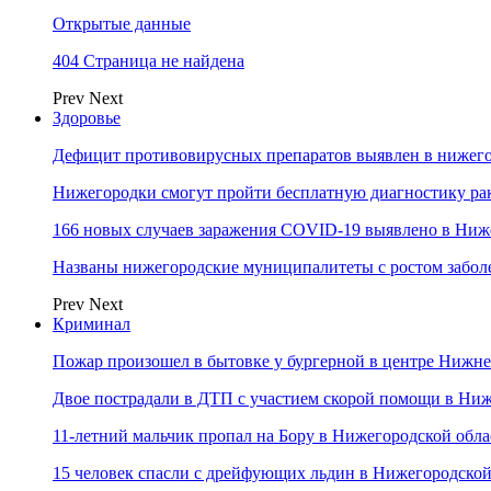
Открытые данные
404 Страница не найдена
Prev
Next
Здоровье
Дефицит противовирусных препаратов выявлен в нижего
Нижегородки смогут пройти бесплатную диагностику ра
166 новых случаев заражения COVID-19 выявлено в Ниж
Названы нижегородские муниципалитеты с ростом забол
Prev
Next
Криминал
Пожар произошел в бытовке у бургерной в центре Нижн
Двое пострадали в ДТП с участием скорой помощи в Ни
11-летний мальчик пропал на Бору в Нижегородской обла
15 человек спасли с дрейфующих льдин в Нижегородской