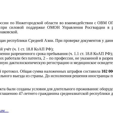
ссии по Нижегородской области во взаимодействии с ОВМ О
 при силовой поддержке ОМОН Управления Росгвардии в ра
наковской.
ждан республики Средней Азии. При проверке документов у да
 учёт (ч. 1 ст. 18.8 КоАП РФ);
ении разрешенного срока пребывания (ч. 1.1 ст. 18.8 КоАП РФ);
х работали без патента, 2 – по профессии, не указанной в разре
ную дактилоскопическую регистрацию и медицинское освидетель
ый протокол. Общая сумма наложенных штрафов составила
102 00
льного выезда из страны. До исполнения решения иностранцы 
екта были созданы условия для длительного проживания: оборуд
лашению 47-летнего гражданина среднеазиатской республики дл
ьным…