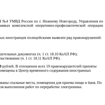
П №4 УМВД России по г. Нижнему Новгороду, Управления по
мках комплексной оперативно-профилактической операции
нных иностранцев полицейскими выявлен ряд правонарушений:
шительных документах (ч. 1 ст. 18.10 КоАП РФ);
ствование (ч. 1 ст. 18.11 КоАП РФ).
0
рублей. В отношении всех 19 правонарушителей приняты
помещены в Центр временного содержания иностранных
ованы спальные места, помещения для приема пищи и баня. По
я выполнения работ по переработке электроники.