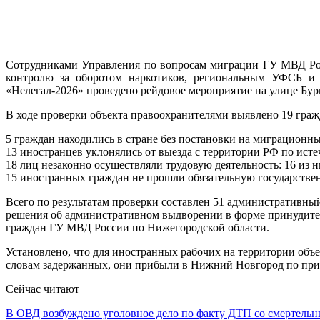
Сотрудниками Управления по вопросам миграции ГУ МВД Ро
контролю за оборотом наркотиков, региональным УФСБ и
«Нелегал-2026» проведено рейдовое мероприятие на улице Бур
В ходе проверки объекта правоохранителями выявлено 19 гра
5 граждан находились в стране без постановки на миграционный
13 иностранцев уклонялись от выезда с территории РФ по истеч
18 лиц незаконно осуществляли трудовую деятельность: 16 из ни
15 иностранных граждан не прошли обязательную государствен
Всего по результатам проверки составлен 51 административн
решения об административном выдворении в форме принудите
граждан ГУ МВД России по Нижегородской области.
Установлено, что для иностранных рабочих на территории объ
словам задержанных, они прибыли в Нижний Новгород по приг
Сейчас читают
В ОВД возбуждено уголовное дело по факту ДТП со смертел