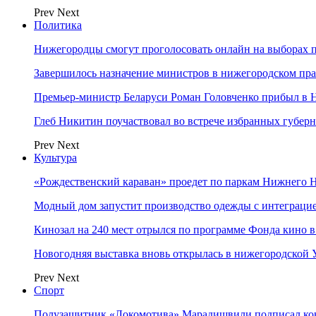
Prev
Next
Политика
Нижегородцы смогут проголосовать онлайн на выборах п
Завершилось назначение министров в нижегородском пра
Премьер-министр Беларуси Роман Головченко прибыл в
Глеб Никитин поучаствовал во встрече избранных губер
Prev
Next
Культура
«Рождественский караван» проедет по паркам Нижнего 
Модный дом запустит производство одежды с интеграц
Кинозал на 240 мест отрылся по программе Фонда кино 
Новогодняя выставка вновь открылась в нижегородской
Prev
Next
Спорт
Полузащитник «Локомотива» Марадишвили подписал ко