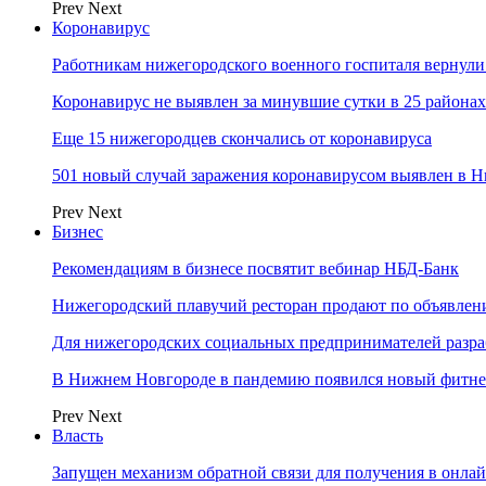
Prev
Next
Коронавирус
Работникам нижегородского военного госпиталя вернули
Коронавирус не выявлен за минувшие сутки в 25 района
Еще 15 нижегородцев скончались от коронавируса
501 новый случай заражения коронавирусом выявлен в Н
Prev
Next
Бизнес
Рекомендациям в бизнесе посвятит вебинар НБД-Банк
Нижегородский плавучий ресторан продают по объявле
Для нижегородских социальных предпринимателей разр
В Нижнем Новгороде в пандемию появился новый фитне
Prev
Next
Власть
Запущен механизм обратной связи для получения в онл