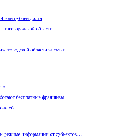
 4 млн рублей долга
х Нижегородской области
ижегородской области за сутки
нию
аботают бесплатные франшизы
с-клуб
айн-режиме информации от субъектов…