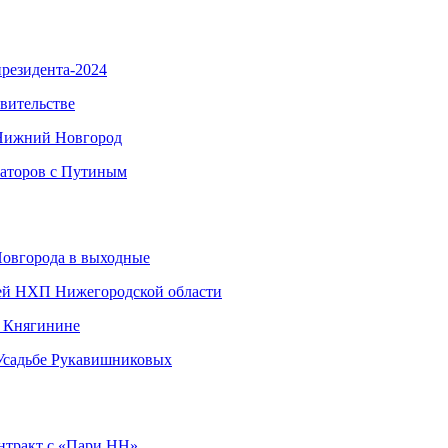
резидента-2024
вительстве
 Нижний Новгород
наторов с Путиным
Новгорода в выходные
ией НХП Нижегородской области
в Княгинине
 Усадьбе Рукавишниковых
нтракт с «Пари НН»