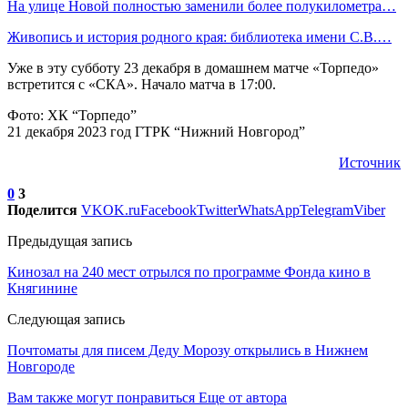
На улице Новой полностью заменили более полукилометра…
Живопись и история родного края: библиотека имени С.В.…
Уже в эту субботу 23 декабря в домашнем матче «Торпедо»
встретится с «СКА». Начало матча в 17:00.
Фото: ХК “Торпедо”
21 декабря 2023 год ГТРК “Нижний Новгород”
Источник
0
3
Поделится
VK
OK.ru
Facebook
Twitter
WhatsApp
Telegram
Viber
Предыдущая запись
Кинозал на 240 мест отрылся по программе Фонда кино в
Княгинине
Следующая запись
Почтоматы для писем Деду Морозу открылись в Нижнем
Новгороде
Вам также могут понравиться
Еще от автора