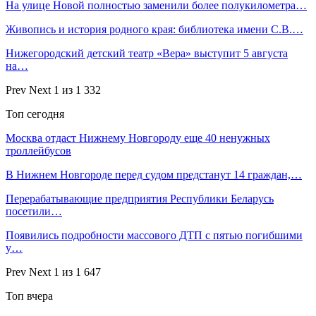
На улице Новой полностью заменили более полукилометра…
Живопись и история родного края: библиотека имени С.В.…
Нижегородский детский театр «Вера» выступит 5 августа
на…
Prev
Next
1 из 1 332
Топ сегодня
Москва отдаст Нижнему Новгороду еще 40 ненужных
троллейбусов
В Нижнем Новгороде перед судом предстанут 14 граждан,…
Перерабатывающие предприятия Республики Беларусь
посетили…
Появились подробности массового ДТП с пятью погибшими
у…
Prev
Next
1 из 1 647
Топ вчера