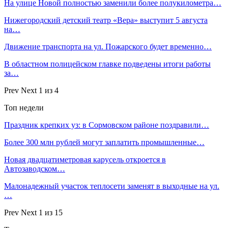
На улице Новой полностью заменили более полукилометра…
Нижегородский детский театр «Вера» выступит 5 августа
на…
Движение транспорта на ул. Пожарского будет временно…
В областном полицейском главке подведены итоги работы
за…
Prev
Next
1 из 4
Топ недели
Праздник крепких уз: в Сормовском районе поздравили…
Более 300 млн рублей могут заплатить промышленные…
Новая двадцатиметровая карусель откроется в
Автозаводском…
Малонадежный участок теплосети заменят в выходные на ул.
…
Prev
Next
1 из 15