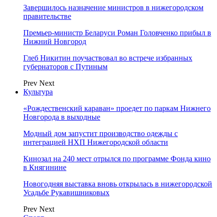
Завершилось назначение министров в нижегородском
правительстве
Премьер-министр Беларуси Роман Головченко прибыл в
Нижний Новгород
Глеб Никитин поучаствовал во встрече избранных
губернаторов с Путиным
Prev
Next
Культура
«Рождественский караван» проедет по паркам Нижнего
Новгорода в выходные
Модный дом запустит производство одежды с
интеграцией НХП Нижегородской области
Кинозал на 240 мест отрылся по программе Фонда кино
в Княгинине
Новогодняя выставка вновь открылась в нижегородской
Усадьбе Рукавишниковых
Prev
Next