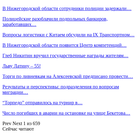
В Нижегородской области сотрудники полиции задержали…
Полицейские разоблачили подпольных банкиров,
заработавших…
Вопросы логистики с Китаем обсудили на IX Транспортном…
В Нижегородской области появится Центр компетенций…
Глеб Никитин вручил государственные награды жителям…
Льву Латину – 55!
Торги по ливневкам на Алексеевской предписано провести…
Результаты и перспективы: подразделения по вопросам
миграции…
“Торпедо” отправилось на турнир в…
Число погибших в аварии на остановке на улице Бекетова…
Prev
Next
1 из 659
Сейчас читают