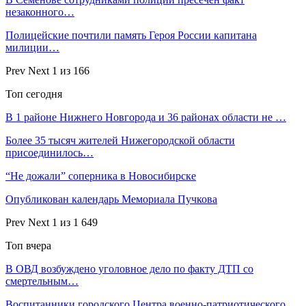
незаконного…
Полицейские почтили память Героя России капитана
милиции…
Prev
Next
1 из 166
Топ сегодня
В 1 районе Нижнего Новгорода и 36 районах области не …
Более 35 тысяч жителей Нижегородской области
присоединилось…
“Не дожали” соперника в Новосибирске
Опубликован календарь Мемориала Пучкова
Prev
Next
1 из 1 649
Топ вчера
В ОВД возбуждено уголовное дело по факту ДТП со
смертельным…
Воспитанники городского Центра военно-патриотического…