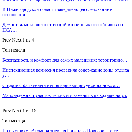
В Нижегородской области завершено расследование в
отношении…
Демонтаж металлоконструкций вторичных отстойников на
НСА…
Prev
Next
1 из 4
Топ недели
Безопасность и комфорт для самых маленьких: территорию…
Инспекционная комиссия проверила содержание зоны отдыха
у…
Создать собственный неповторимый рисунок на новом…
Малонадежный участок теплосети заменят в выходные на ул.
…
Prev
Next
1 из 16
Топ месяца
На выставку «Атомная энергия Нижнего Новгорода и ее…