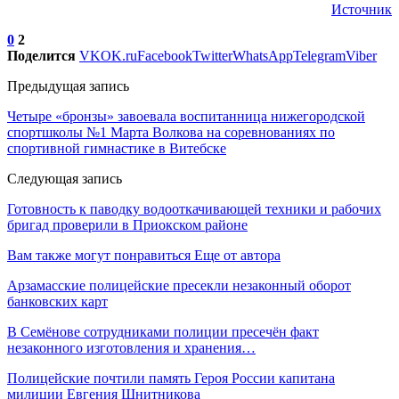
Источник
0
2
Поделится
VK
OK.ru
Facebook
Twitter
WhatsApp
Telegram
Viber
Предыдущая запись
Четыре «бронзы» завоевала воспитанница нижегородской
спортшколы №1 Марта Волкова на соревнованиях по
спортивной гимнастике в Витебске
Следующая запись
Готовность к паводку водооткачивающей техники и рабочих
бригад проверили в Приокском районе
Вам также могут понравиться
Еще от автора
Арзамасские полицейские пресекли незаконный оборот
банковских карт
В Семёнове сотрудниками полиции пресечён факт
незаконного изготовления и хранения…
Полицейские почтили память Героя России капитана
милиции Евгения Шнитникова