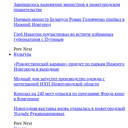
Завершилось назначение министров в нижегородском
правительстве
Премьер-министр Беларуси Роман Головченко прибыл в
Нижний Новгород
Глеб Никитин поучаствовал во встрече избранных
губернаторов с Путиным
Prev
Next
Культура
«Рождественский караван» проедет по паркам Нижнего
Новгорода в выходные
Модный дом запустит производство одежды с
интеграцией НХП Нижегородской области
Кинозал на 240 мест отрылся по программе Фонда кино
в Княгинине
Новогодняя выставка вновь открылась в нижегородской
Усадьбе Рукавишниковых
Prev
Next