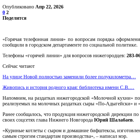
Опубликовано
Апр 22, 2026
0
2
Поделится
«Горячая телефонная линия» по вопросам порядка оформлени
сообщили в городском департаменте по социальной политике.
Телефоны «горячей линии» для вопросов нижегородцев:
283-06
Сейчас читают
На улице Новой полностью заменили более полукилометра…
Живопись и история родного края: библиотека имени С.В.…
Напомним, на раздатках нижегородской «Молочной кухни» поя
реализуемых на молочных раздатках сыры «По-Адыгейски» и «
Ранее сообщалось, что продукция нижегородской дирекции по 
своих соцсетях глава Нижнего Новгорода
Юрий Шалабаев
.
«Куриные котлеты с сыром и домашние бифштексы, изготовлен
самым строгим стандартам производства», – написал мэр.