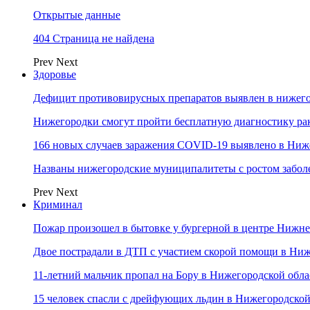
Открытые данные
404 Страница не найдена
Prev
Next
Здоровье
Дефицит противовирусных препаратов выявлен в нижего
Нижегородки смогут пройти бесплатную диагностику ра
166 новых случаев заражения COVID-19 выявлено в Ниж
Названы нижегородские муниципалитеты с ростом забол
Prev
Next
Криминал
Пожар произошел в бытовке у бургерной в центре Нижн
Двое пострадали в ДТП с участием скорой помощи в Ни
11-летний мальчик пропал на Бору в Нижегородской обла
15 человек спасли с дрейфующих льдин в Нижегородской