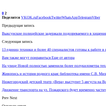
0
2
Поделится
VK
OK.ru
Facebook
Twitter
WhatsApp
Telegram
Viber
Предыдущая запись
Выксунские полицейские задержали подозреваемого в хищении
Следующая запись
13 единиц техники и более 40 специалистов готовы к работе 
Вам также могут понравиться
Еще от автора
На улице Новой полностью заменили более полукилометра теп
Живопись и история родного края: библиотека имени С.В. Ми
Нижегородский детский театр «Вера» выступит 5 августа на 
Движение транспорта на ул. Пожарского будет временно части
Prev
Next
Оставьте ответ