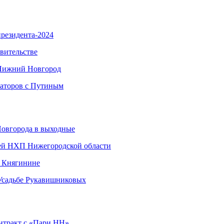
резидента-2024
вительстве
 Нижний Новгород
наторов с Путиным
Новгорода в выходные
ией НХП Нижегородской области
в Княгинине
 Усадьбе Рукавишниковых
нтракт с «Пари НН»