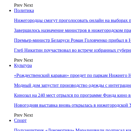
Prev
Next
Политика
Нижегородцы смогут проголосовать онлайн на выборах п
Завершилось назначение министров в нижегородском пра
Премьер-министр Беларуси Роман Головченко прибыл в
Глеб Никитин поучаствовал во встрече избранных губер
Prev
Next
Культура
«Рождественский караван» проедет по паркам Нижнего 
Модный дом запустит производство одежды с интеграц
Кинозал на 240 мест отрылся по программе Фонда кино 
Новогодняя выставка вновь открылась в нижегородской
Prev
Next
Спорт
Полузащитник «Локомотива» Марадишвили подписал ко