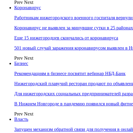
Prev
Next
Коронавирус
Работникам нижегородского военного госпиталя вернули
Коронавирус не выявлен за минувшие сутки в 25 района
Еще 15 нижегородцев скончались от коронавируса
501 новый случай заражения коронавирусом выявлен в Н
Prev
Next
Бизнес
Рекомендациям в бизнесе посвятит вебинар НБД-Банк
Нижегородский плавучий ресторан продают по объявле
Для нижегородских социальных предпринимателей разр
В Нижнем Новгороде в пандемию появился новый фитне
Prev
Next
Власть
Запущен механизм обратной связи для получения в онл