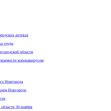
родских аптеках
ка груди
егородской области
еваемости коронавирусом
его Новгорода
жнем Новгороде
сти
 области 30 ноября