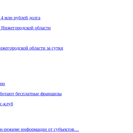
 4 млн рублей долга
х Нижегородской области
ижегородской области за сутки
нию
аботают бесплатные франшизы
с-клуб
айн-режиме информации от субъектов…