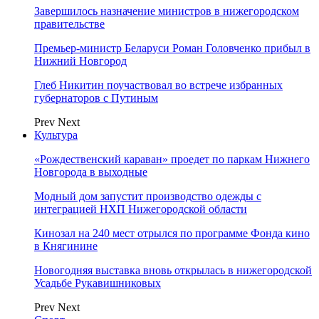
Завершилось назначение министров в нижегородском
правительстве
Премьер-министр Беларуси Роман Головченко прибыл в
Нижний Новгород
Глеб Никитин поучаствовал во встрече избранных
губернаторов с Путиным
Prev
Next
Культура
«Рождественский караван» проедет по паркам Нижнего
Новгорода в выходные
Модный дом запустит производство одежды с
интеграцией НХП Нижегородской области
Кинозал на 240 мест отрылся по программе Фонда кино
в Княгинине
Новогодняя выставка вновь открылась в нижегородской
Усадьбе Рукавишниковых
Prev
Next