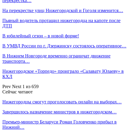
перекрестка…
На перекрестке улиц Нижегородской и Гоголя изменится…
Пьяный водитель протащил нижегородца на капоте после
ДТП
В юбилейный сезон – в новой форме!
В УМВД России по г. Дзержинску состоялось оперативное…
В Нижнем Новгороде временно ограничат движение
транспорта…
Нижегородское «Торпедо» проиграло «Салавату Юлаеву» в
КХЛ
Prev
Next
1 из 659
Сейчас читают
Нижегородцы смогут проголосовать онлайн на выборах…
Завершилось назначение министров в нижегородском…
Премьер-министр Беларуси Роман Головченко прибыл в
Нижний…