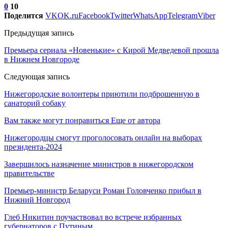
0
10
Поделится
VK
OK.ru
Facebook
Twitter
WhatsApp
Telegram
Viber
Предыдущая запись
Премьера сериала «Новенькие» с Кирой Медведевой прошла
в Нижнем Новгороде
Следующая запись
Нижегородские волонтеры приютили подброшенную в
санаторий собаку
Вам также могут понравиться
Еще от автора
Нижегородцы смогут проголосовать онлайн на выборах
президента-2024
Завершилось назначение министров в нижегородском
правительстве
Премьер-министр Беларуси Роман Головченко прибыл в
Нижний Новгород
Глеб Никитин поучаствовал во встрече избранных
губернаторов с Путиным