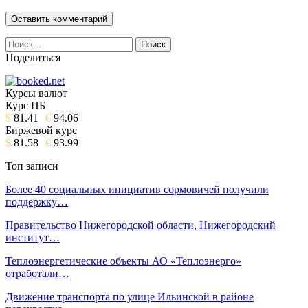
Поделиться
Курсы валют
Курс ЦБ
$
81.41
€
94.06
Биржевой курс
$
81.58
€
93.99
Топ записи
Более 40 социальных инициатив сормовичей получили
поддержку…
Правительство Нижегородской области, Нижегородский
институт…
Теплоэнергетические объекты АО «Теплоэнерго»
отработали…
Движение транспорта по улице Ильинской в районе