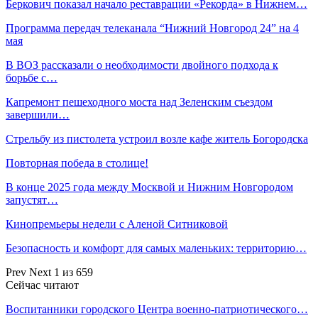
Беркович показал начало реставрации «Рекорда» в Нижнем…
Программа передач телеканала “Нижний Новгород 24” на 4
мая
В ВОЗ рассказали о необходимости двойного подхода к
борьбе с…
Капремонт пешеходного моста над Зеленским съездом
завершили…
Стрельбу из пистолета устроил возле кафе житель Богородска
Повторная победа в столице!
В конце 2025 года между Москвой и Нижним Новгородом
запустят…
Кинопремьеры недели с Аленой Ситниковой
Безопасность и комфорт для самых маленьких: территорию…
Prev
Next
1 из 659
Сейчас читают
Воспитанники городского Центра военно-патриотического…