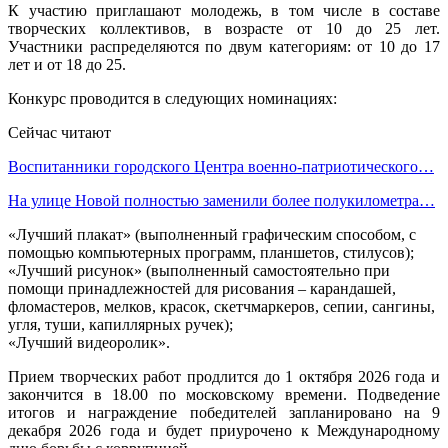
К участию приглашают молодежь, в том числе в составе
творческих коллективов, в возрасте от 10 до 25 лет.
Участники распределяются по двум категориям: от 10 до 17
лет и от 18 до 25.
Конкурс проводится в следующих номинациях:
Сейчас читают
Воспитанники городского Центра военно-патриотического…
На улице Новой полностью заменили более полукилометра…
«Лучший плакат» (выполненный графическим способом, с
помощью компьютерных программ, планшетов, стилусов);
«Лучший рисунок» (выполненный самостоятельно при
помощи принадлежностей для рисования – карандашей,
фломастеров, мелков, красок, скетчмаркеров, сепии, сангины,
угля, туши, капиллярных ручек);
«Лучший видеоролик».
Прием творческих работ продлится до 1 октября 2026 года и
закончится в 18.00 по московскому времени. Подведение
итогов и награждение победителей запланировано на 9
декабря 2026 года и будет приурочено к Международному