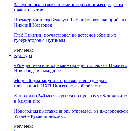
Завершилось назначение министров в нижегородском
правительстве
Премьер-министр Беларуси Роман Головченко прибыл в
Нижний Новгород
Глеб Никитин поучаствовал во встрече избранных
губернаторов с Путиным
Prev
Next
Культура
«Рождественский караван» проедет по паркам Нижнего
Новгорода в выходные
Модный дом запустит производство одежды с
интеграцией НХП Нижегородской области
Кинозал на 240 мест отрылся по программе Фонда кино
в Княгинине
Новогодняя выставка вновь открылась в нижегородской
Усадьбе Рукавишниковых
Prev
Next