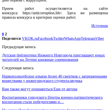
дню борьбы с коррупцией.
Прием работ осуществляется на сайте
конкурса: https://anticorruption.life/. Здесь же размещены
правила конкурса и критерии оценки работ.
Источник
0
2
Поделится
VK
OK.ru
Facebook
Twitter
WhatsApp
Telegram
Viber
Предыдущая запись
Детские библиотеки Нижнего Новгорода приглашают юных
читателей на Летние книжные соревнования
Следующая запись
Наркополицейские изъяли более 40 свертков с запрещенными
веществами у нижегородского студента-медика
Вам также могут понравиться
Еще от автора
Воспитанники городского Центра военно-патриотического
воспитания стали победителями и…