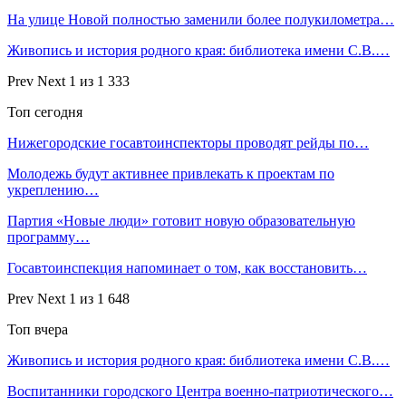
На улице Новой полностью заменили более полукилометра…
Живопись и история родного края: библиотека имени С.В.…
Prev
Next
1 из 1 333
Топ сегодня
Нижегородские госавтоинспекторы проводят рейды по…
Молодежь будут активнее привлекать к проектам по
укреплению…
Партия «Новые люди» готовит новую образовательную
программу…
Госавтоинспекция напоминает о том, как восстановить…
Prev
Next
1 из 1 648
Топ вчера
Живопись и история родного края: библиотека имени С.В.…
Воспитанники городского Центра военно-патриотического…