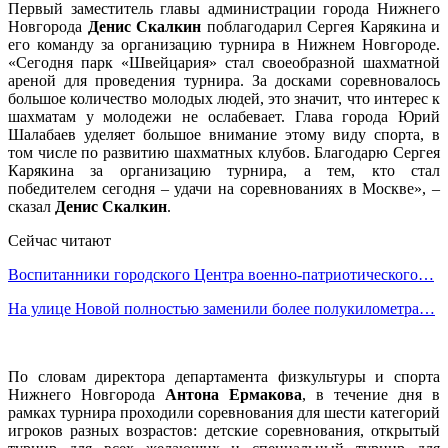
Первый заместитель главы администрации города Нижнего
Новгорода
Денис Скалкин
поблагодарил Сергея Карякина и
его команду за организацию турнира в Нижнем Новгороде.
«Сегодня парк «Швейцария» стал своеобразной шахматной
ареной для проведения турнира. За досками соревновалось
большое количество молодых людей, это значит, что интерес к
шахматам у молодежи не ослабевает. Глава города Юрий
Шалабаев уделяет большое внимание этому виду спорта, в
том числе по развитию шахматных клубов. Благодарю Сергея
Карякина за организацию турнира, а тем, кто стал
победителем сегодня – удачи на соревнованиях в Москве», –
сказал
Денис Скалкин
.
Сейчас читают
Воспитанники городского Центра военно-патриотического…
На улице Новой полностью заменили более полукилометра…
По словам директора департамента физкультуры и спорта
Нижнего Новгорода
Антона Ермакова
, в течение дня в
рамках турнира проходили соревнования для шести категорий
игроков разных возрастов: детские соревнования, открытый