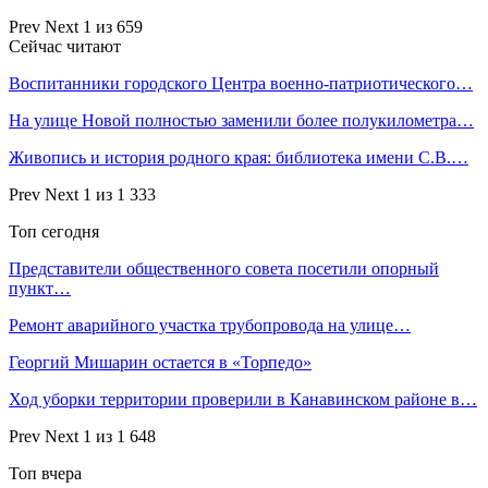
Prev
Next
1 из 659
Сейчас читают
Воспитанники городского Центра военно-патриотического…
На улице Новой полностью заменили более полукилометра…
Живопись и история родного края: библиотека имени С.В.…
Prev
Next
1 из 1 333
Топ сегодня
Представители общественного совета посетили опорный
пункт…
Ремонт аварийного участка трубопровода на улице…
Георгий Мишарин остается в «Торпедо»
Ход уборки территории проверили в Канавинском районе в…
Prev
Next
1 из 1 648
Топ вчера