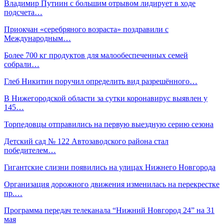
Владимир Путиин с большим отрывом лидирует в ходе
подсчета…
Приокчан «серебряного возраста» поздравили с
Международным…
Более 700 кг продуктов для малообеспеченных семей
собрали…
Глеб Никитин поручил определить вид разрешённого…
В Нижегородской области за сутки коронавирус выявлен у
145…
Торпедовцы отправились на первую выездную серию сезона
Детский сад № 122 Автозаводского района стал
победителем…
Гигантские слизни появились на улицах Нижнего Новгорода
Организация дорожного движения изменилась на перекрестке
пр.…
Программа передач телеканала “Нижний Новгород 24” на 31
мая