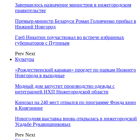
Завершилось назначение министров в нижегородском
правительстве
Премьер-министр Беларуси Роман Головченко прибыл в
Нижний Новгород
Глеб Никитин поучаствовал во встрече избранных
губернаторов с Путиным
Prev
Next
Культура
«Рождественский караван» проедет по паркам Нижнего
Новгорода в выходные
Модный дом запустит производство одежды с
интеграцией НХП Нижегородской области
Кинозал на 240 мест отрылся по программе Фонда кино
в Княгинине
Новогодняя выставка вновь открылась в нижегородской
Усадьбе Рукавишниковых
Prev
Next