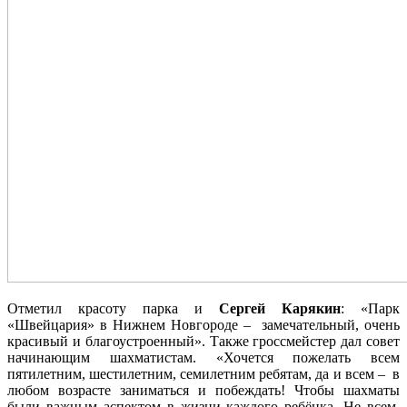
Отметил красоту парка и
Сергей Карякин
: «Парк
«Швейцария» в Нижнем Новгороде – замечательный, очень
красивый и благоустроенный». Также гроссмейстер дал совет
начинающим шахматистам. «Хочется пожелать всем
пятилетним, шестилетним, семилетним ребятам, да и всем – в
любом возрасте заниматься и побеждать! Чтобы шахматы
были важным аспектом в жизни каждого ребёнка. Не всем,