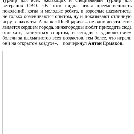
турнир для всех желающих и специальный турнир для
ветеранов СВО. «В этом видна некая преемственность
поколений, когда и молодые ребята, и взрослые шахматисты
не только обмениваются опытом, ну и показывают отличную
игру в шахматы. А парк «Швейцария» – не одно десятилетие
является сердцем города, нижегородцы любят приходить сюда
отдыхать, заниматься спортом, и сегодня с удовольствием
болели за шахматистов всех возрастов, тем более, что играли
они на открытом воздухе», – подчеркнул
Антон Ермаков.