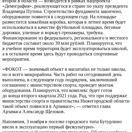
второй в области — возводится в рамках нацпроекта
«Демография», реализующегося в стране по указу президента
Владимира Путина. Строительство фундамента закончено,
оборудование появится в следующем году. На площадке
разместится хоккейная коробка, которая в летнее время будет
использоваться в качестве футбольной площадки, беговые
дорожки, уличные и воркаут-тренажеры, трибуна.
Финансирование из федерального, регионального и местного
бюджетов составит около 39 млн рублей. Планируется, что
в учебное время территория будет эксплуатироваться школой,
а в остальное время здесь будут проводиться спортивные
мероприятия.
«ФОКОТ — значимый объект в масштабах не только школы,
но и всего микрорайона. Часть работ на сегодняшний день
выполнена, в следующем году подрядчик, заключивший
соглашение с министерством спорта, проведет монтаж
оборудования. Планируется, что комплекс будет готов
до конца второго квартала 2021 года. Рад, что при поддержке
министерства спорта и правительства Нижегородской области
такой объект появился в Арзамасе», — отметил глава
Арзамаса Александр Щелоков.
Напомним, 3 ноября в поселке городского типа Бутурлино
ввели в эксплуатацию первый физкультурно-