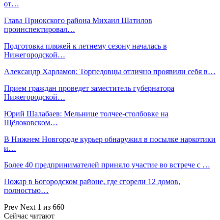
от…
Глава Приокского района Михаил Шатилов
проинспектировал…
Подготовка пляжей к летнему сезону началась в
Нижегородской…
Александр Харламов: Торпедовцы отлично проявили себя в…
Прием граждан проведет заместитель губернатора
Нижегородской…
Юрий Шалабаев: Мельнице толчее-столбовке на
Щёлоковском…
В Нижнем Новгороде курьер обнаружил в посылке наркотики
и…
Более 40 предпринимателей приняло участие во встрече с …
Пожар в Богородском районе, где сгорели 12 домов,
полностью…
Prev
Next
1 из 660
Сейчас читают