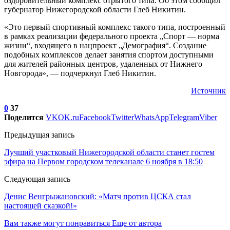
оздоровительный комплекс отрытого типа. Об этом сообщил
губернатор Нижегородской области Глеб Никитин.
«Это первый спортивный комплекс такого типа, построенный
в рамках реализации федерального проекта „Спорт — норма
жизни“, входящего в нацпроект „Демография“. Создание
подобных комплексов делает занятия спортом доступными
для жителей районных центров, удаленных от Нижнего
Новгорода», — подчеркнул Глеб Никитин.
Источник
0
37
Поделится
VK
OK.ru
Facebook
Twitter
WhatsApp
Telegram
Viber
Предыдущая запись
Лучший участковый Нижегородской области станет гостем
эфира на Первом городском телеканале 6 ноября в 18:50
Следующая запись
Денис Венгрыжановский: «Матч против ЦСКА стал
настоящей сказкой!»
Вам также могут понравиться
Еще от автора