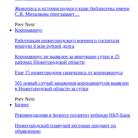
Живопись и история родного края: библиотека имени
С.В. Михалкова приглашает…
Prev
Next
Коронавирус
Работникам нижегородского военного госпиталя
вернули 4 млн рублей долга
Коронавирус не выявлен за минувшие сутки в 25
районах Нижегородской области
Еще 15 нижегородцев скончались от коронавируса
501 новый случай заражения коронавирусом выявлен
в Нижегородской области за сутки
Prev
Next
Бизнес
Рекомендациям в бизнесе посвятит вебинар НБД-Банк
Нижегородский плавучий ресторан продают по
объявлению