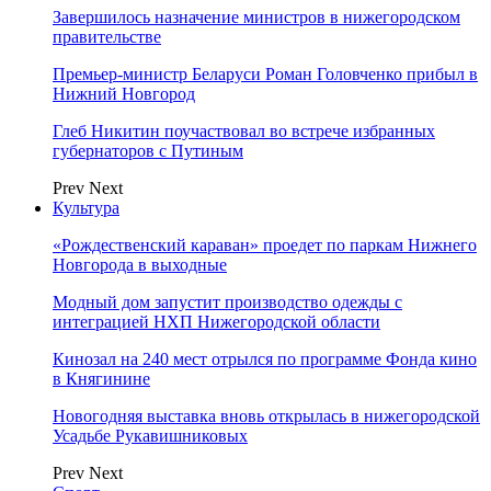
Завершилось назначение министров в нижегородском
правительстве
Премьер-министр Беларуси Роман Головченко прибыл в
Нижний Новгород
Глеб Никитин поучаствовал во встрече избранных
губернаторов с Путиным
Prev
Next
Культура
«Рождественский караван» проедет по паркам Нижнего
Новгорода в выходные
Модный дом запустит производство одежды с
интеграцией НХП Нижегородской области
Кинозал на 240 мест отрылся по программе Фонда кино
в Княгинине
Новогодняя выставка вновь открылась в нижегородской
Усадьбе Рукавишниковых
Prev
Next