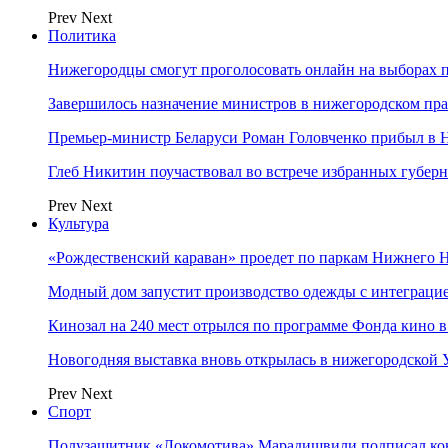
Prev
Next
Политика
Нижегородцы смогут проголосовать онлайн на выборах п
Завершилось назначение министров в нижегородском пра
Премьер-министр Беларуси Роман Головченко прибыл в
Глеб Никитин поучаствовал во встрече избранных губер
Prev
Next
Культура
«Рождественский караван» проедет по паркам Нижнего 
Модный дом запустит производство одежды с интеграц
Кинозал на 240 мест отрылся по программе Фонда кино 
Новогодняя выставка вновь открылась в нижегородской
Prev
Next
Спорт
Полузащитник «Локомотива» Марадишвили подписал ко