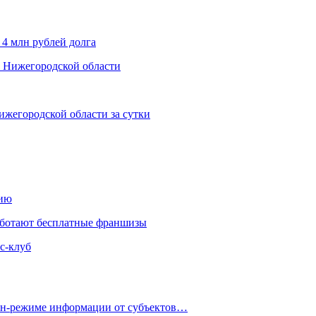
 4 млн рублей долга
х Нижегородской области
ижегородской области за сутки
нию
аботают бесплатные франшизы
с-клуб
айн-режиме информации от субъектов…