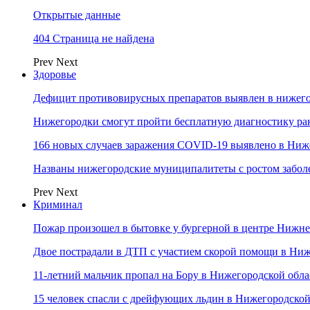
Открытые данные
404 Страница не найдена
Prev
Next
Здоровье
Дефицит противовирусных препаратов выявлен в нижего
Нижегородки смогут пройти бесплатную диагностику ра
166 новых случаев заражения COVID-19 выявлено в Ниж
Названы нижегородские муниципалитеты с ростом забол
Prev
Next
Криминал
Пожар произошел в бытовке у бургерной в центре Нижн
Двое пострадали в ДТП с участием скорой помощи в Ни
11-летний мальчик пропал на Бору в Нижегородской обла
15 человек спасли с дрейфующих льдин в Нижегородской