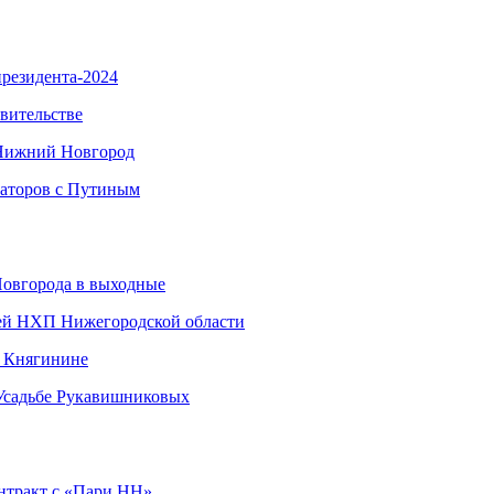
резидента-2024
вительстве
 Нижний Новгород
наторов с Путиным
Новгорода в выходные
ией НХП Нижегородской области
в Княгинине
 Усадьбе Рукавишниковых
нтракт с «Пари НН»