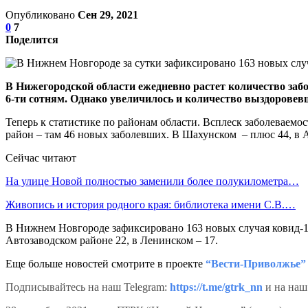
Опубликовано
Сен 29, 2021
0
7
Поделится
В Нижегородской области ежедневно растет количество забо
6-ти сотням. Однако увеличилось и количество выздоровевш
Теперь к статистике по районам области. Всплеск заболеваемо
район – там 46 новых заболевших. В Шахунском – плюс 44, в А
Сейчас читают
На улице Новой полностью заменили более полукилометра…
Живопись и история родного края: библиотека имени С.В.…
В Нижнем Новгороде зафиксировано 163 новых случая ковид-19. 
Автозаводском районе 22, в Ленинском – 17.
Еще больше новостей смотрите в проекте
“Вести-Приволжье”
Подписывайтесь на наш Telegram:
https://t.me/gtrk_nn
и на на