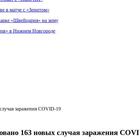
ве в матче с «Зенитом»
парке «Швейцария» на зиму
тив» в Нижнем Новгороде
 случая заражения COVID-19
овано 163 новых случая заражения COV