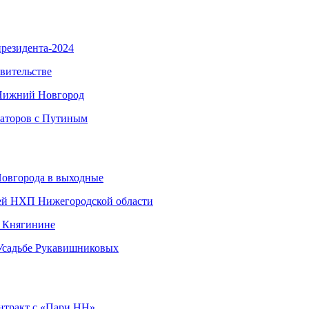
резидента-2024
вительстве
 Нижний Новгород
наторов с Путиным
Новгорода в выходные
ией НХП Нижегородской области
в Княгинине
 Усадьбе Рукавишниковых
нтракт с «Пари НН»