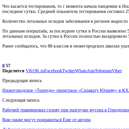
Что касается тестирования, то с момента начала пандемии в Н
последние сутки. Средний показатель тестирования составил 25 
Количество летальных исходов заболевания в регионе выросло 
По данным оперштаба, за последние сутки в России выявлено 
летальных исходов. За сутки в России полностью выздоровело 5
Ранее сообщалось, что 88 классов в нижегородских школах уш
0
57
Поделится
VK
OK.ru
Facebook
Twitter
WhatsApp
Telegram
Viber
Предыдущая запись
Нижегородское «Торпедо» проиграло «Салавату Юлаеву» в К
Следующая запись
Рабочий травмировал голову при разгрузке мусора в Городецк
Вам также могут понравиться
Еще от автора