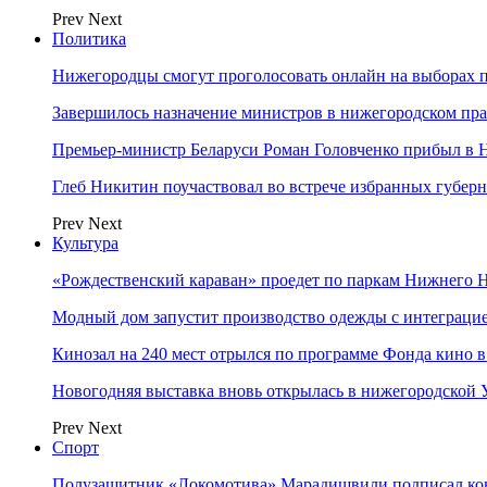
Prev
Next
Политика
Нижегородцы смогут проголосовать онлайн на выборах п
Завершилось назначение министров в нижегородском пра
Премьер-министр Беларуси Роман Головченко прибыл в
Глеб Никитин поучаствовал во встрече избранных губер
Prev
Next
Культура
«Рождественский караван» проедет по паркам Нижнего 
Модный дом запустит производство одежды с интеграц
Кинозал на 240 мест отрылся по программе Фонда кино 
Новогодняя выставка вновь открылась в нижегородской
Prev
Next
Спорт
Полузащитник «Локомотива» Марадишвили подписал ко