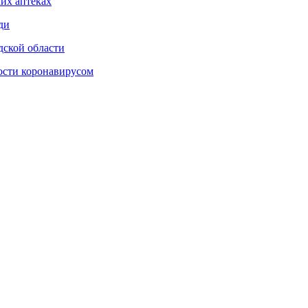
их аптеках
ди
дской области
ости коронавирусом