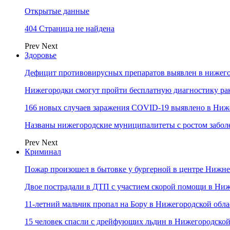
Открытые данные
404 Страница не найдена
Prev
Next
Здоровье
Дефицит противовирусных препаратов выявлен в нижего
Нижегородки смогут пройти бесплатную диагностику ра
166 новых случаев заражения COVID-19 выявлено в Ниж
Названы нижегородские муниципалитеты с ростом забол
Prev
Next
Криминал
Пожар произошел в бытовке у бургерной в центре Нижн
Двое пострадали в ДТП с участием скорой помощи в Ни
11-летний мальчик пропал на Бору в Нижегородской обла
15 человек спасли с дрейфующих льдин в Нижегородской