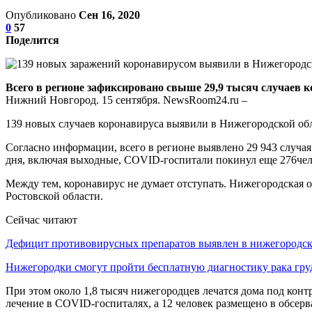
Опубликовано
Сен 16, 2020
0
57
Поделится
Всего в регионе зафиксировано свыше 29,9 тысяч случаев к
Нижний Новгород. 15 сентября. NewsRoom24.ru –
139 новых случаев коронавируса выявили в Нижегородской обла
Согласно информации, всего в регионе выявлено 29 943 случая
дня, включая выходные, COVID-госпитали покинул еще 276че
Между тем, коронавирус не думает отступать. Нижегородская о
Ростовской области.
Сейчас читают
Дефицит противовирусных препаратов выявлен в нижегород
Нижегородки смогут пройти бесплатную диагностику рака гру
При этом около 1,8 тысяч нижегородцев лечатся дома под конт
лечение в COVID-госпиталях, а 12 человек размещено в обсерв