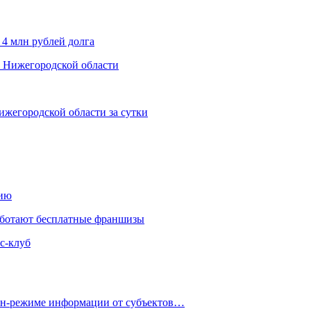
 4 млн рублей долга
х Нижегородской области
ижегородской области за сутки
нию
аботают бесплатные франшизы
с-клуб
айн-режиме информации от субъектов…