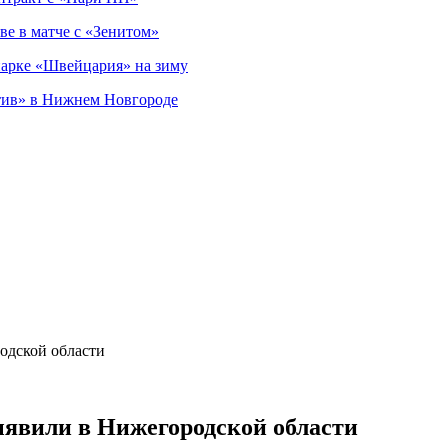
ве в матче с «Зенитом»
парке «Швейцария» на зиму
тив» в Нижнем Новгороде
одской области
ыявили в Нижегородской области