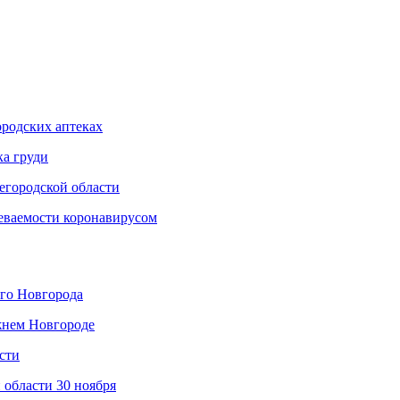
родских аптеках
ка груди
егородской области
еваемости коронавирусом
его Новгорода
жнем Новгороде
сти
 области 30 ноября