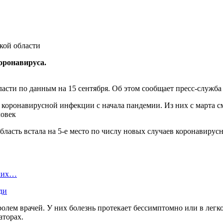
оронавируса.
сти по данным на 15 сентября. Об этом сообщает пресс-служба 
 коронавирусной инфекции с начала пандемии. Из них с марта см
ловек
бласть встала на 5-е место по числу новых случаев коронавиру
ских…
ди
ролем врачей. У них болезнь протекает бессимптомно или в лег
аторах.