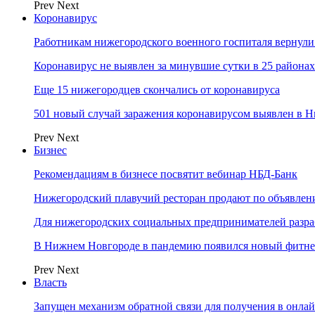
Prev
Next
Коронавирус
Работникам нижегородского военного госпиталя вернули
Коронавирус не выявлен за минувшие сутки в 25 района
Еще 15 нижегородцев скончались от коронавируса
501 новый случай заражения коронавирусом выявлен в Н
Prev
Next
Бизнес
Рекомендациям в бизнесе посвятит вебинар НБД-Банк
Нижегородский плавучий ресторан продают по объявле
Для нижегородских социальных предпринимателей разр
В Нижнем Новгороде в пандемию появился новый фитне
Prev
Next
Власть
Запущен механизм обратной связи для получения в онл