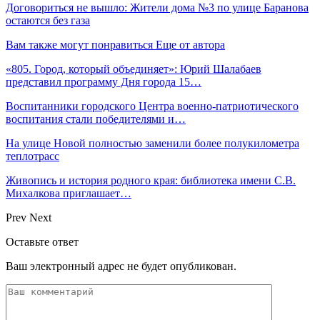
Договориться не вышло: Жители дома №3 по улице Баранова
остаются без газа
Вам также могут понравиться
Еще от автора
«805. Город, который объединяет»: Юрий Шалабаев
представил программу Дня города 15…
Воспитанники городского Центра военно-патриотического
воспитания стали победителями и…
На улице Новой полностью заменили более полукилометра
теплотрасс
Живопись и история родного края: библиотека имени С.В.
Михалкова приглашает…
Prev
Next
Оставьте ответ
Ваш электронный адрес не будет опубликован.