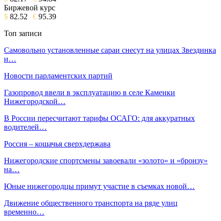
Биржевой курс
$
82.52
€
95.39
Топ записи
Самовольно установленные сараи снесут на улицах Звездинка
и…
Новости парламентских партий
Газопровод ввели в эксплуатацию в селе Каменки
Нижегородской…
В России пересчитают тарифы ОСАГО: для аккуратных
водителей…
Россия – кошачья сверхдержава
Нижегородские спортсмены завоевали «золото» и «бронзу»
на…
Юные нижегородцы примут участие в съемках новой…
Движение общественного транспорта на ряде улиц
временно…