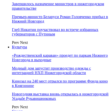
Завершилось назначение министров в нижегородском
правительстве
Премьер-министр Беларуси Роман Головченко прибыл в
Нижний Новгород
Глеб Никитин поучаствовал во встрече избранных
губернаторов с Путиным
Prev
Next
Культура
«Рождественский караван» проедет по паркам Нижнего
Новгорода в выходные
Модный дом запустит производство одежды с
интеграцией НХП Нижегородской области
Кинозал на 240 мест отрылся по программе Фонда кино
в Княгинине
Новогодняя выставка вновь открылась в нижегородской
Усадьбе Рукавишниковых
Prev
Next