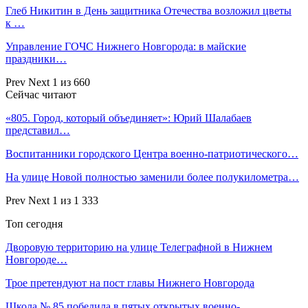
Глеб Никитин в День защитника Отечества возложил цветы
к …
Управление ГОЧС Нижнего Новгорода: в майские
праздники…
Prev
Next
1 из 660
Сейчас читают
«805. Город, который объединяет»: Юрий Шалабаев
представил…
Воспитанники городского Центра военно-патриотического…
На улице Новой полностью заменили более полукилометра…
Prev
Next
1 из 1 333
Топ сегодня
Дворовую территорию на улице Телеграфной в Нижнем
Новгороде…
Трое претендуют на пост главы Нижнего Новгорода
Школа № 85 победила в пятых открытых военно-