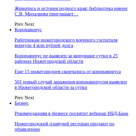
Живопись и история родного края: библиотека имени
С.В. Михалкова приглашает…
Prev
Next
Коронавирус
Работникам нижегородского военного госпиталя
вернули 4 млн рублей долга
Коронавирус не выявлен за минувшие сутки в 25
районах Нижегородской области
Еще 15 нижегородцев скончались от коронавируса
501 новый случай заражения коронавирусом выявлен
в Нижегородской области за сутки
Prev
Next
Бизнес
Рекомендациям в бизнесе посвятит вебинар НБД-Банк
Нижегородский плавучий ресторан продают по
объявлению