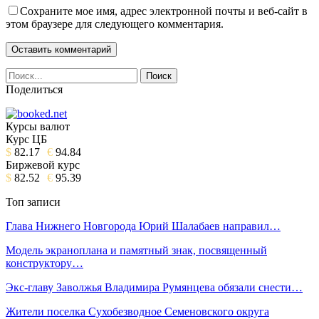
Сохраните мое имя, адрес электронной почты и веб-сайт в
этом браузере для следующего комментария.
Поделиться
Курсы валют
Курс ЦБ
$
82.17
€
94.84
Биржевой курс
$
82.52
€
95.39
Топ записи
Глава Нижнего Новгорода Юрий Шалабаев направил…
Модель экраноплана и памятный знак, посвященный
конструктору…
Экс-главу Заволжья Владимира Румянцева обязали снести…
Жители поселка Сухобезводное Семеновского округа