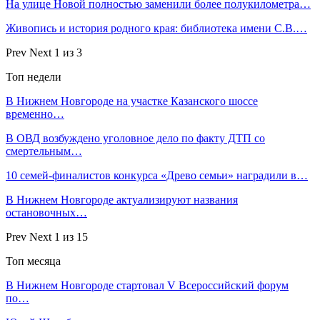
На улице Новой полностью заменили более полукилометра…
Живопись и история родного края: библиотека имени С.В.…
Prev
Next
1 из 3
Топ недели
В Нижнем Новгороде на участке Казанского шоссе
временно…
В ОВД возбуждено уголовное дело по факту ДТП со
смертельным…
10 семей-финалистов конкурса «Древо семьи» наградили в…
В Нижнем Новгороде актуализируют названия
остановочных…
Prev
Next
1 из 15
Топ месяца
В Нижнем Новгороде стартовал V Всероссийский форум
по…