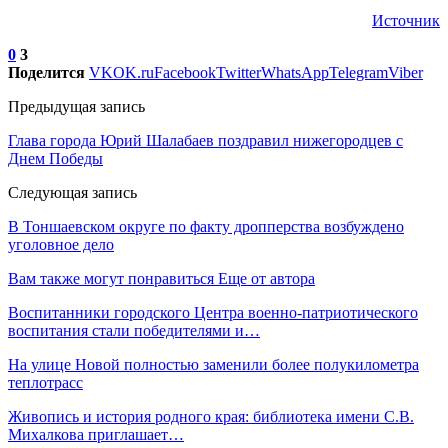
Источник
0
3
Поделится
VK
OK.ru
Facebook
Twitter
WhatsApp
Telegram
Viber
Предыдущая запись
Глава города Юрий Шалабаев поздравил нижегородцев с
Днем Победы
Следующая запись
В Тоншаевском округе по факту дропперства возбуждено
уголовное дело
Вам также могут понравиться
Еще от автора
Воспитанники городского Центра военно-патриотического
воспитания стали победителями и…
На улице Новой полностью заменили более полукилометра
теплотрасс
Живопись и история родного края: библиотека имени С.В.
Михалкова приглашает…