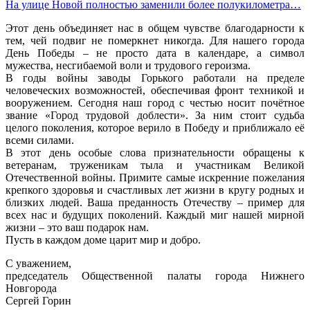
На улице Новой полностью заменили более полукилометра…
Этот день объединяет нас в общем чувстве благодарности к
тем, чей подвиг не померкнет никогда. Для нашего города
День Победы – не просто дата в календаре, а символ
мужества, несгибаемой воли и трудового героизма.
В годы войны заводы Горького работали на пределе
человеческих возможностей, обеспечивая фронт техникой и
вооружением. Сегодня наш город с честью носит почётное
звание «Город трудовой доблести». За ним стоит судьба
целого поколения, которое верило в Победу и приближало её
всеми силами.
В этот день особые слова признательности обращены к
ветеранам, труженикам тыла и участникам Великой
Отечественной войны. Примите самые искренние пожелания
крепкого здоровья и счастливых лет жизни в кругу родных и
близких людей. Ваша преданность Отечеству – пример для
всех нас и будущих поколений. Каждый миг нашей мирной
жизни – это ваш подарок нам.
Пусть в каждом доме царит мир и добро.
С уважением,
председатель Общественной палаты города Нижнего
Новгорода
Сергей Горин