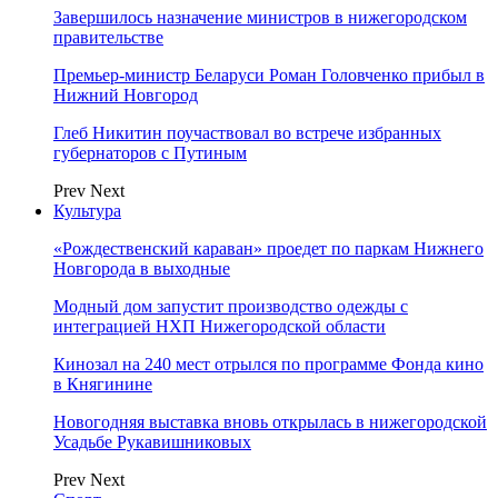
Завершилось назначение министров в нижегородском
правительстве
Премьер-министр Беларуси Роман Головченко прибыл в
Нижний Новгород
Глеб Никитин поучаствовал во встрече избранных
губернаторов с Путиным
Prev
Next
Культура
«Рождественский караван» проедет по паркам Нижнего
Новгорода в выходные
Модный дом запустит производство одежды с
интеграцией НХП Нижегородской области
Кинозал на 240 мест отрылся по программе Фонда кино
в Княгинине
Новогодняя выставка вновь открылась в нижегородской
Усадьбе Рукавишниковых
Prev
Next