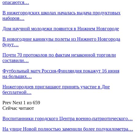
опасаются…
В нижегородских школах началась выдача продуктовых
наборов…
Дом научной молодежи появится в Нижнем Новгороде
В новогодние каникулы полеты из Нижнего Новгорода
будут…
Почти 70 протоколов по фактам незаконной торговли
составили…
Футбольный матч Россия-Финляндия покажут 16 июня
на больших…
Нижегородцев приглашают принять участие в Дне
бесплатной…
Prev
Next
1 из 659
Сейчас читают
Воспитанники городского Центра военно-патриотического…
На улице Новой полностью заменили более полукилометра…