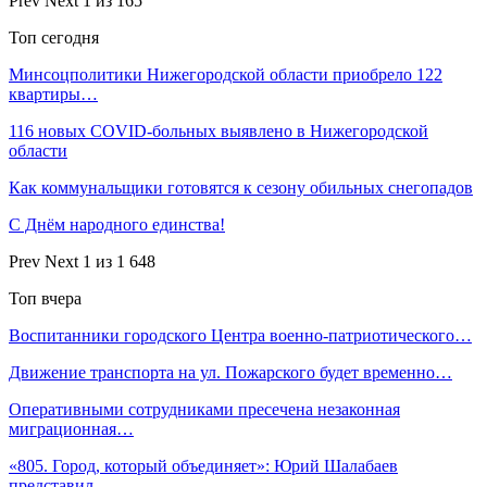
Prev
Next
1 из 165
Топ сегодня
Минсоцполитики Нижегородской области приобрело 122
квартиры…
116 новых COVID-больных выявлено в Нижегородской
области
Как коммунальщики готовятся к сезону обильных снегопадов
С Днём народного единства!
Prev
Next
1 из 1 648
Топ вчера
Воспитанники городского Центра военно-патриотического…
Движение транспорта на ул. Пожарского будет временно…
Оперативными сотрудниками пресечена незаконная
миграционная…
«805. Город, который объединяет»: Юрий Шалабаев
представил…