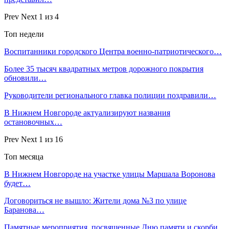
Prev
Next
1 из 4
Топ недели
Воспитанники городского Центра военно-патриотического…
Более 35 тысяч квадратных метров дорожного покрытия
обновили…
Руководители регионального главка полиции поздравили…
В Нижнем Новгороде актуализируют названия
остановочных…
Prev
Next
1 из 16
Топ месяца
В Нижнем Новгороде на участке улицы Маршала Воронова
будет…
Договориться не вышло: Жители дома №3 по улице
Баранова…
Памятные мероприятия, посвященные Дню памяти и скорби,