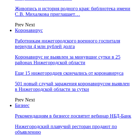
Живопись и история родного края: библиотека имени
С.В. Михалкова приглашает…
Prev
Next
Коронавирус
Работникам нижегородского военного госпиталя
вернули 4 млн рублей долга
Коронавирус не выявлен за минувшие сутки в 25
районах Нижегородской области
Еще 15 нижегородцев скончались от коронавируса
501 новый случай заражения коронавирусом выявлен
в Нижегородской области за сутки
Prev
Next
Бизнес
Рекомендациям в бизнесе посвятит вебинар НБД-Банк
Нижегородский плавучий ресторан продают по
объявлению