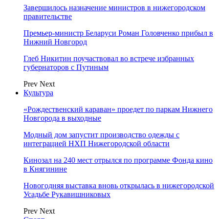
Завершилось назначение министров в нижегородском
правительстве
Премьер-министр Беларуси Роман Головченко прибыл в
Нижний Новгород
Глеб Никитин поучаствовал во встрече избранных
губернаторов с Путиным
Prev
Next
Культура
«Рождественский караван» проедет по паркам Нижнего
Новгорода в выходные
Модный дом запустит производство одежды с
интеграцией НХП Нижегородской области
Кинозал на 240 мест отрылся по программе Фонда кино
в Княгинине
Новогодняя выставка вновь открылась в нижегородской
Усадьбе Рукавишниковых
Prev
Next