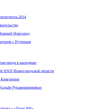
резидента-2024
вительстве
 Нижний Новгород
наторов с Путиным
Новгорода в выходные
ией НХП Нижегородской области
в Княгинине
 Усадьбе Рукавишниковых
нтракт с «Пари НН»