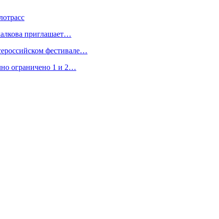
лотрасс
халкова приглашает…
Всероссийском фестивале…
чно ограничено 1 и 2…