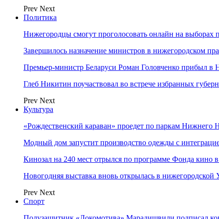
Prev
Next
Политика
Нижегородцы смогут проголосовать онлайн на выборах п
Завершилось назначение министров в нижегородском пра
Премьер-министр Беларуси Роман Головченко прибыл в
Глеб Никитин поучаствовал во встрече избранных губер
Prev
Next
Культура
«Рождественский караван» проедет по паркам Нижнего 
Модный дом запустит производство одежды с интеграц
Кинозал на 240 мест отрылся по программе Фонда кино 
Новогодняя выставка вновь открылась в нижегородской
Prev
Next
Спорт
Полузащитник «Локомотива» Марадишвили подписал ко