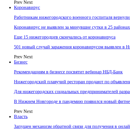
Prev
Next
Коронавирус
Работникам нижегородского военного госпиталя вернули
Коронавирус не выявлен за минувшие сутки в 25 района
Еще 15 нижегородцев скончались от коронавируса
501 новый случай заражения коронавирусом выявлен в Н
Prev
Next
Бизнес
Рекомендациям в бизнесе посвятит вебинар НБД-Банк
Нижегородский плавучий ресторан продают по объявле
Для нижегородских социальных предпринимателей разр
В Нижнем Новгороде в пандемию появился новый фитне
Prev
Next
Власть
Запущен механизм обратной связи для получения в онл