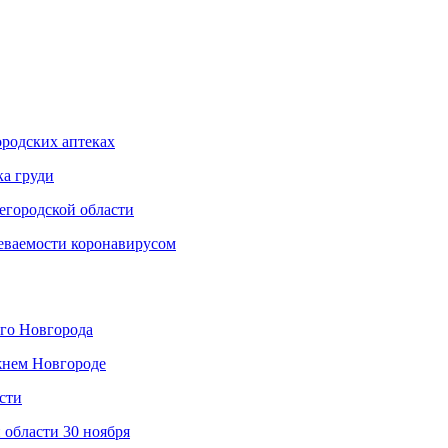
родских аптеках
ка груди
егородской области
еваемости коронавирусом
его Новгорода
жнем Новгороде
сти
 области 30 ноября