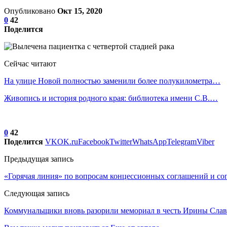
Опубликовано
Окт 15, 2020
0
42
Поделится
Сейчас читают
На улице Новой полностью заменили более полукилометра…
Живопись и история родного края: библиотека имени С.В.…
0
42
Поделится
VK
OK.ru
Facebook
Twitter
WhatsApp
Telegram
Viber
Предыдущая запись
«Горячая линия» по вопросам концессионных соглашений и с
Следующая запись
Коммунальщики вновь разорили мемориал в честь Ирины Сла