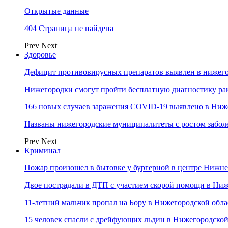
Открытые данные
404 Страница не найдена
Prev
Next
Здоровье
Дефицит противовирусных препаратов выявлен в нижего
Нижегородки смогут пройти бесплатную диагностику ра
166 новых случаев заражения COVID-19 выявлено в Ниж
Названы нижегородские муниципалитеты с ростом забол
Prev
Next
Криминал
Пожар произошел в бытовке у бургерной в центре Нижн
Двое пострадали в ДТП с участием скорой помощи в Ни
11-летний мальчик пропал на Бору в Нижегородской обла
15 человек спасли с дрейфующих льдин в Нижегородской