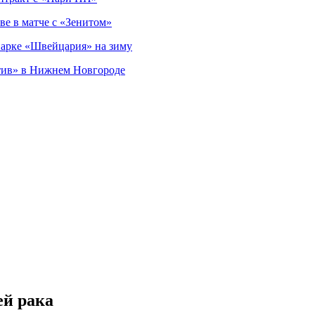
ве в матче с «Зенитом»
парке «Швейцария» на зиму
тив» в Нижнем Новгороде
ей рака