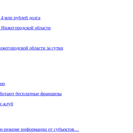
 4 млн рублей долга
х Нижегородской области
ижегородской области за сутки
нию
аботают бесплатные франшизы
с-клуб
айн-режиме информации от субъектов…