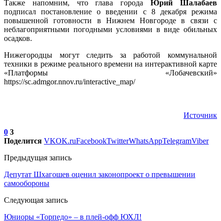
Также напомним, что глава города
Юрий Шалабаев
подписал постановление о введении с 8 декабря режима
повышенной готовности в Нижнем Новгороде в связи с
неблагоприятными погодными условиями в виде обильных
осадков.
Нижегородцы могут следить за работой коммунальной
техники в режиме реального времени на интерактивной карте
«Платформы «Лобачевский»
https://sc.admgor.nnov.ru/interactive_map/
Источник
0
3
Поделится
VK
OK.ru
Facebook
Twitter
WhatsApp
Telegram
Viber
Предыдущая запись
Депутат Шхагошев оценил законопроект о превышении
самообороны
Следующая запись
Юниоры «Торпедо» – в плей-офф ЮХЛ!