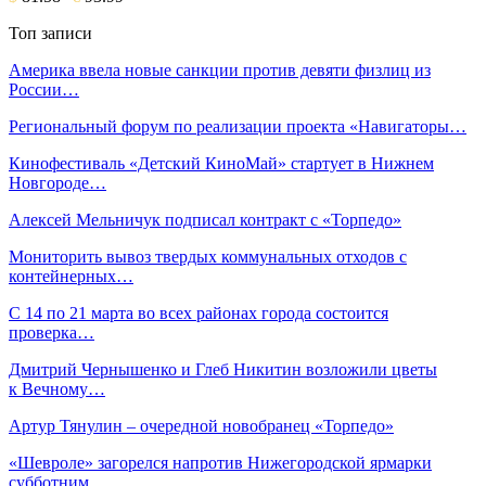
Топ записи
Америка ввела новые санкции против девяти физлиц из
России…
Региональный форум по реализации проекта «Навигаторы…
Кинофестиваль «Детский КиноМай» стартует в Нижнем
Новгороде…
Алексей Мельничук подписал контракт с «Торпедо»
Мониторить вывоз твердых коммунальных отходов с
контейнерных…
С 14 по 21 марта во всех районах города состоится
проверка…
Дмитрий Чернышенко и Глеб Никитин возложили цветы
к Вечному…
Артур Тянулин – очередной новобранец «Торпедо»
«Шевроле» загорелся напротив Нижегородской ярмарки
субботним…