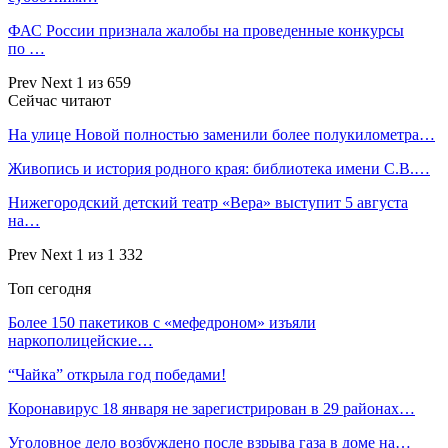
ФАС России признала жалобы на проведенные конкурсы
по …
Prev
Next
1 из 659
Сейчас читают
На улице Новой полностью заменили более полукилометра…
Живопись и история родного края: библиотека имени С.В.…
Нижегородский детский театр «Вера» выступит 5 августа
на…
Prev
Next
1 из 1 332
Топ сегодня
Более 150 пакетиков с «мефедроном» изъяли
наркополицейские…
“Чайка” открыла год победами!
Коронавирус 18 января не зарегистрирован в 29 районах…
Уголовное дело возбуждено после взрыва газа в доме на…