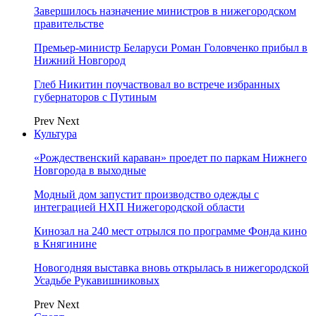
Завершилось назначение министров в нижегородском
правительстве
Премьер-министр Беларуси Роман Головченко прибыл в
Нижний Новгород
Глеб Никитин поучаствовал во встрече избранных
губернаторов с Путиным
Prev
Next
Культура
«Рождественский караван» проедет по паркам Нижнего
Новгорода в выходные
Модный дом запустит производство одежды с
интеграцией НХП Нижегородской области
Кинозал на 240 мест отрылся по программе Фонда кино
в Княгинине
Новогодняя выставка вновь открылась в нижегородской
Усадьбе Рукавишниковых
Prev
Next